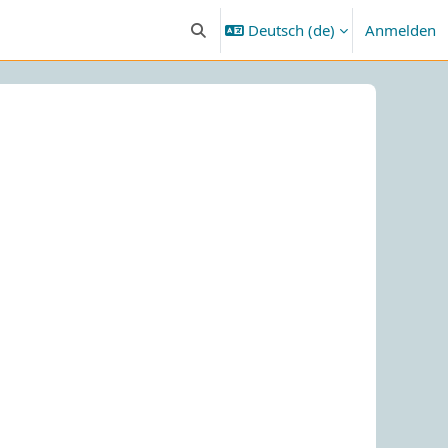
Deutsch ‎(de)‎
Anmelden
Sucheingabe umschalten