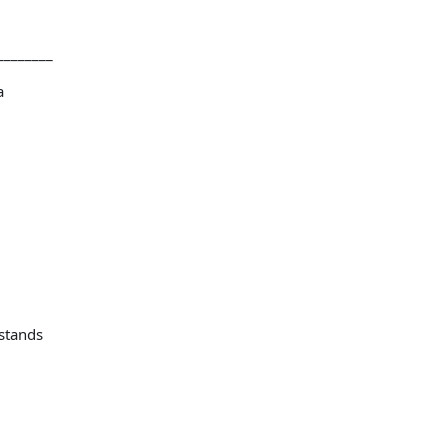
________
a
stands