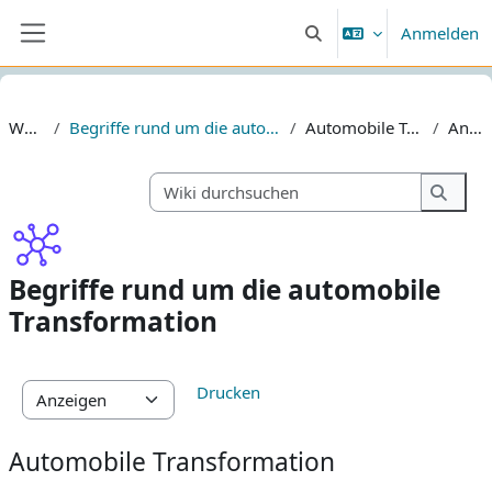
Zum Hauptinhalt
Anmelden
Sucheingabe umschalten
Website-Übersicht
Website
Begriffe rund um die automobile Transformation
Automobile Transformation
Anzeigen
Wiki dur
Wiki 
Begriffe rund um die automobile
Transformation
Abschlussbedingungen
Drucken
Automobile Transformation